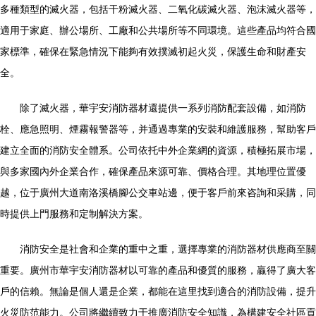
多種類型的滅火器，包括干粉滅火器、二氧化碳滅火器、泡沫滅火器等，
適用于家庭、辦公場所、工廠和公共場所等不同環境。這些產品均符合國
家標準，確保在緊急情況下能夠有效撲滅初起火災，保護生命和財產安
全。
除了滅火器，華宇安消防器材還提供一系列消防配套設備，如消防
栓、應急照明、煙霧報警器等，并通過專業的安裝和維護服務，幫助客戶
建立全面的消防安全體系。公司依托中外企業網的資源，積極拓展市場，
與多家國內外企業合作，確保產品來源可靠、價格合理。其地理位置優
越，位于廣州大道南洛溪橋腳公交車站邊，便于客戶前來咨詢和采購，同
時提供上門服務和定制解決方案。
消防安全是社會和企業的重中之重，選擇專業的消防器材供應商至關
重要。廣州市華宇安消防器材以可靠的產品和優質的服務，贏得了廣大客
戶的信賴。無論是個人還是企業，都能在這里找到適合的消防設備，提升
火災防范能力。公司將繼續致力于推廣消防安全知識，為構建安全社區貢