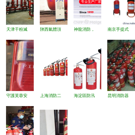
天津干粉滅
陜西氣體頂
神龍消防，
南京手提式
火器維修、
壓消防給水
守護安全
滅火器批發
年檢與銷售
設備 原
——北京久
指南 廠
一站式消防
理、應用與
久神龍消防
家、價格與
器材服務
市場供應
器材品牌與
寧新消防器
產品介紹
材銷售中心
介紹
守護芙蓉安
上海消防二
海淀區防汛
昆明消防器
寧，共筑安
次改造開業
物資與消防
材銷售指南
全防線——
檢查與滅火
器材一站式
如何選購與
長沙市芙蓉
器維護全流
采購 專業
維護滅火器
區捷晟消防
程指南
批發、年檢