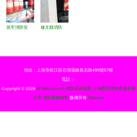
設備銷售部
與銷售服務
消防器材銷
指南
售解析
筑牢消防安
修文縣消防
全“防護網”
救援大隊積
曲靖消防在
極開
行動與消防
展“3.15”消
器材銷售服
防產品專項
地址：上海市松江區石湖蕩鎮長石路499號57幢
務
檢查，筑牢
電話：-
消防安全防
Copyright © 2026
m.fbkk.com.cn
消防器材銷售
上海豐浮度帆商貿有限
線
公司
消防器材銷售
版權所有
Sitemap