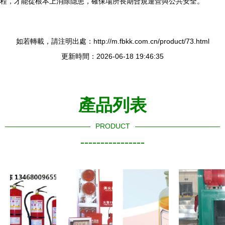
程，才能從根本上消除隱患，確保場所長期合規運營與公共安全。
如若轉載，請注明出處：http://m.fbkk.com.cn/product/73.html
更新時間：2026-06-18 19:46:35
產品列表
PRODUCT
----------------