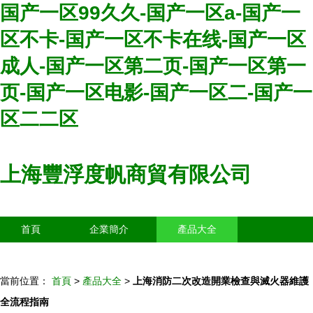
国产一区99久久-国产一区a-国产一
区不卡-国产一区不卡在线-国产一区
成人-国产一区第二页-国产一区第一
页-国产一区电影-国产一区二-国产一
区二二区
上海豐浮度帆商貿有限公司
首頁
企業簡介
產品大全
聯系我們
企業信息
訪客留言
當前位置：
首頁
>
產品大全
>
上海消防二次改造開業檢查與滅火器維護
全流程指南