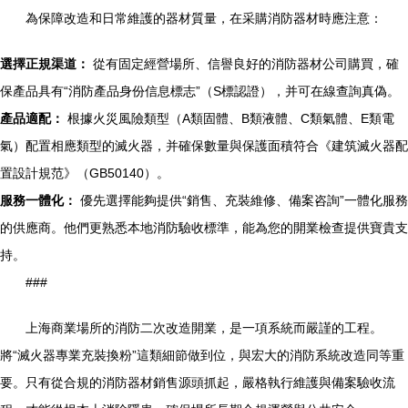
為保障改造和日常維護的器材質量，在采購消防器材時應注意：
選擇正規渠道：
從有固定經營場所、信譽良好的消防器材公司購買，確
保產品具有“消防產品身份信息標志”（S標認證），并可在線查詢真偽。
產品適配：
根據火災風險類型（A類固體、B類液體、C類氣體、E類電
氣）配置相應類型的滅火器，并確保數量與保護面積符合《建筑滅火器配
置設計規范》（GB50140）。
服務一體化：
優先選擇能夠提供“銷售、充裝維修、備案咨詢”一體化服務
的供應商。他們更熟悉本地消防驗收標準，能為您的開業檢查提供寶貴支
持。
###
上海商業場所的消防二次改造開業，是一項系統而嚴謹的工程。
將“滅火器專業充裝換粉”這類細節做到位，與宏大的消防系統改造同等重
要。只有從合規的消防器材銷售源頭抓起，嚴格執行維護與備案驗收流